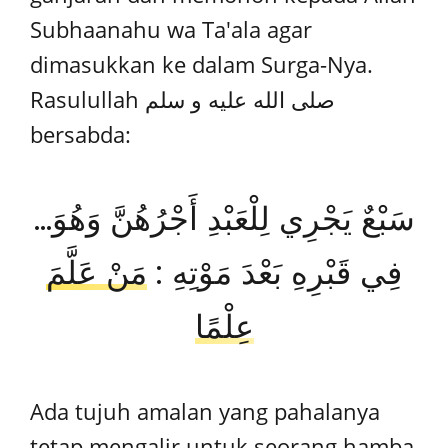
Subhaanahu wa Ta'ala agar
dimasukkan ke dalam Surga-Nya.
Rasulullah صلى الله عليه و سلم
bersabda:​
...سَبْعٌ يَجْرِي لِلْعَبْدِ أَجْرُهُنَّ وَهُوَ
فِي قَبْرِهِ بَعْدَ مَوْتِهِ :
مَنْ عَلَّمَ
عِلْمًا
Ada tujuh amalan yang pahalanya
tetap mengalir untuk seorang hamba